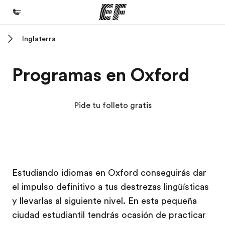
Inglaterra
Inicio
Bienvenido a EF
Programas en Oxford
Programas
Ver todo lo que hacemos
Pide tu folleto gratis
Oficinas
Encuentra una oficina
Sobre nosotros
Campus EF
Campus EF
Estudiando idiomas en Oxford conseguirás dar
Quiénes somos
el impulso definitivo a tus destrezas lingüísticas
Trabajos
y llevarlas al siguiente nivel. En esta pequeña
Únete al equipo
ciudad estudiantil tendrás ocasión de practicar