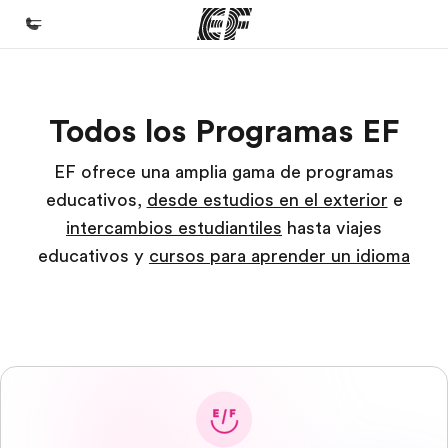
Inicio
Todos los Programas EF
Bienvenido a EF
Programas
EF ofrece una amplia gama de programas
educativos,
desde estudios en el exterior
e
Ver todo lo que hacemos
intercambios estudiantiles
hasta viajes
Oficinas
educativos y
cursos para aprender un idioma
Encuentra una oficina
Sobre nosotros
Quiénes somos
Trabajos
Únete al equipo