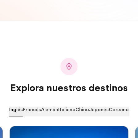
Explora nuestros destinos
Inglés
Francés
Alemán
Italiano
Chino
Japonés
Coreano