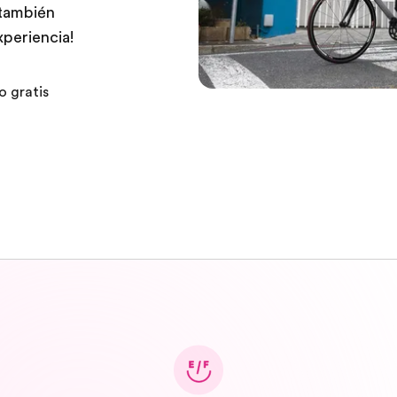
 también
xperiencia!
o gratis