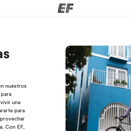
mas
Oficinas
Sobre
as
ue hacemos
Encuentra una oficina
Quié
on nuestros
 para
vivir una
ararte para
 aprovechar
a. Con EF,