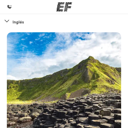
Inglés
Inicio
Bienvenido a EF
Programas
Ver todo lo que hacemos
Oficinas
Encuentra una oficina
Sobre nosotros
Quiénes somos
Trabajos
Únete al equipo