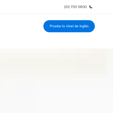
(01) 705 5800
Prueba tu nivel de inglés
 nosotros
Trabajos
nes somos
Únete al equipo