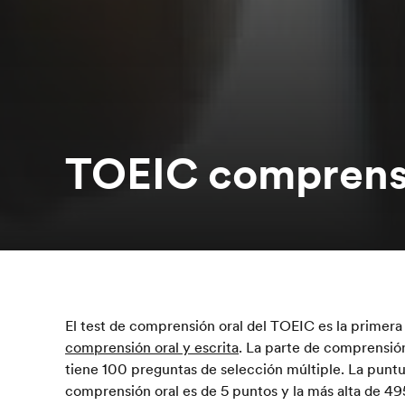
TOEIC comprensi
El test de comprensión oral del TOEIC es la primera
comprensión oral y escrita
. La parte de comprensió
tiene 100 preguntas de selección múltiple. La puntu
comprensión oral es de 5 puntos y la más alta de 4