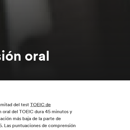
ón oral
 mitad del test
TOEIC de
n oral del TOEIC dura 45 minutos y
ación más baja de la parte de
95. Las puntuaciones de comprensión