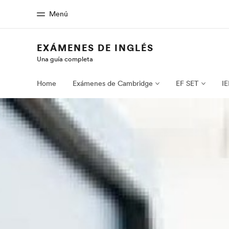
Menú
EXÁMENES DE INGLÉS
Una guía completa
Inicio
Progra
Bienvenido a EF
Ver todo lo qu
Home
Exámenes de Cambridge
EF SET
IE