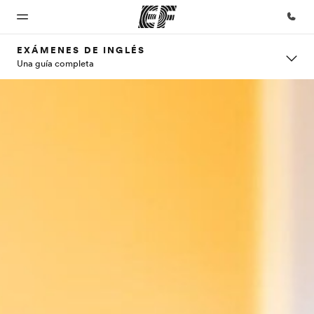
EXÁMENES DE INGLÉS
Una guía completa
Inicio
Programas
Oficinas
Sobre
Trabajos
nosotros
Bienvenido
Ver todo lo que
Encuentra
Únete al
a EF
hacemos
una oficina
equipo
Quiénes
somos