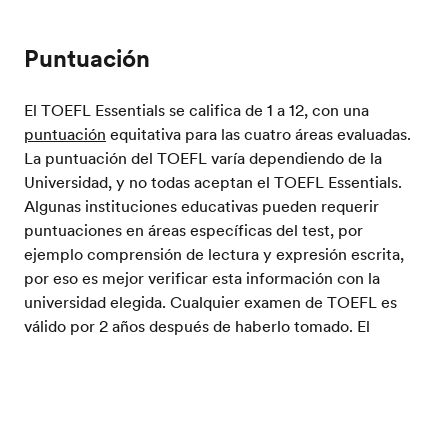
Puntuación
El TOEFL Essentials se califica de 1 a 12, con una
puntuación
equitativa para las cuatro áreas evaluadas.
La puntuación del TOEFL varía dependiendo de la
Universidad, y no todas aceptan el TOEFL Essentials.
Algunas instituciones educativas pueden requerir
puntuaciones en áreas específicas del test, por
ejemplo comprensión de lectura y expresión escrita,
por eso es mejor verificar esta información con la
universidad elegida. Cualquier examen de TOEFL es
válido por 2 años después de haberlo tomado. El
reporte del TOEFL Essentials incluye las puntuaciones
de test más reciente y la mayor puntuación de todos
Prueba tu nivel de inglés
los tests hechos en los últimos dos años.
Exámenes de Inglés
TOEFL
Essentials