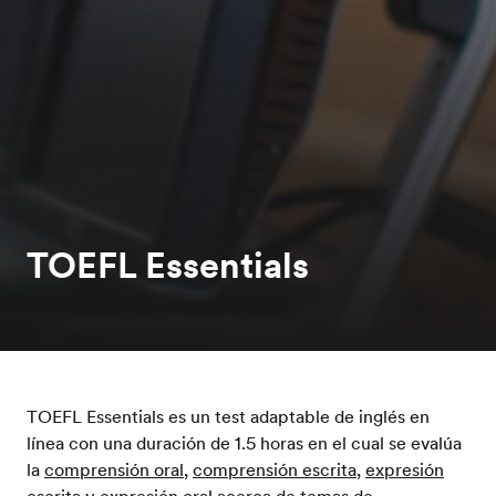
TOEFL Essentials
TOEFL Essentials es un test adaptable de inglés en
línea con una duración de 1.5 horas en el cual se evalúa
la
comprensión oral
,
comprensión escrita
,
expresión