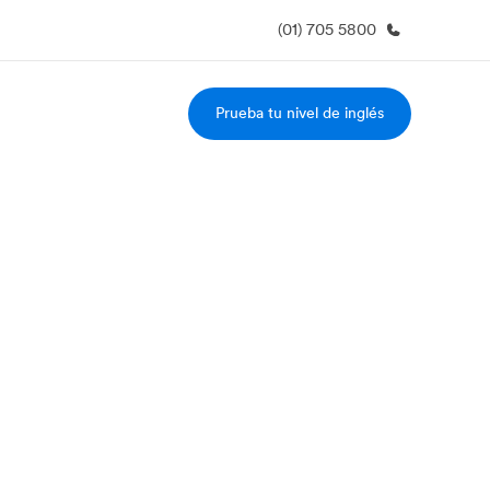
(01) 705 5800
Prueba tu nivel de inglés
 nosotros
Trabajos
nes somos
Únete al equipo