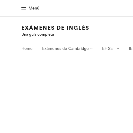
Menú
EXÁMENES DE INGLÉS
Una guía completa
Inicio
Progra
Bienvenido a EF
Ver todo lo qu
Home
Exámenes de Cambridge
EF SET
IE