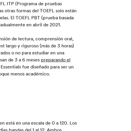
OEFL ITP (Programa de pruebas
as otras formas del TOEFL solo están
cuelas. El TOEFL PBT (prueba basada
radualmente en abril de 2021.
ión de lectura, comprensión oral,
st largo y riguroso (más de 3 horas)
rados o no para estudiar en una
asan de 3 a 6 meses
preparando el
Essentials fue diseñado para ser un
foque menos académico.
en está en una escala de 0 a 120. Los
ias bandas del 1 al 12. Ambos