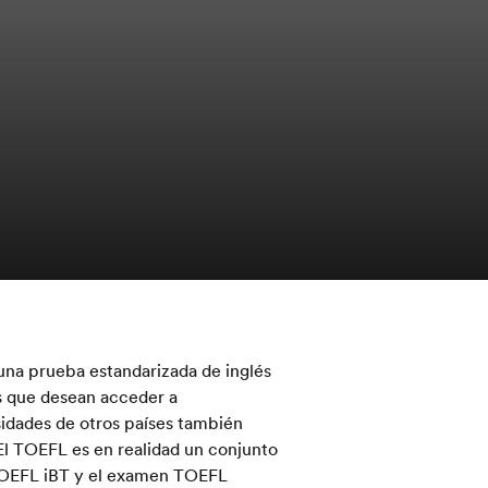
 una prueba estandarizada de inglés
s que desean acceder a
sidades de otros países también
El TOEFL es en realidad un conjunto
 TOEFL iBT y el examen TOEFL