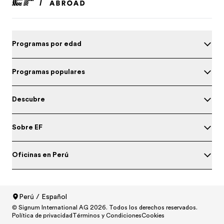
Programas por edad
Programas populares
Descubre
Sobre EF
Oficinas en Perú
Prueba tu nivel de inglés
Perú / Español
© Signum International AG 2026. Todos los derechos reservados.
North America
/
Canada / English
Política de privacidad
Términos y Condiciones
Cookies
North America
/
Canada / Français