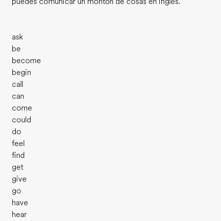
puedes comunicar un montón de cosas en inglés.
ask
be
become
begin
call
can
come
could
do
feel
find
get
give
go
have
hear