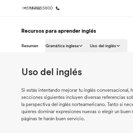
+51 1 7055800
Menú
Recursos para aprender inglés
Inicio
Progra
Resumen
Gramática inglesa
Uso del inglés
Bienvenido a EF
Ver todo lo q
Uso del inglés
Si estás intentando mejorar tu inglés conversacional, h
secciones siguientes incluyen diversas referencias sob
la perspectiva del inglés norteamericano. Tanto si ne
quieres dominar expresiones nuevas o elegir un buen n
páginas te harán buen servicio.