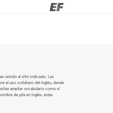
mas
Oficinas
Sobre
ue hacemos
Encuentra una oficina
Quié
as venido al sitio indicado. Las
re el uso cotidiano del inglés, desde
cesitas ampliar vocabulario como si
ombre de pila en inglés, estas