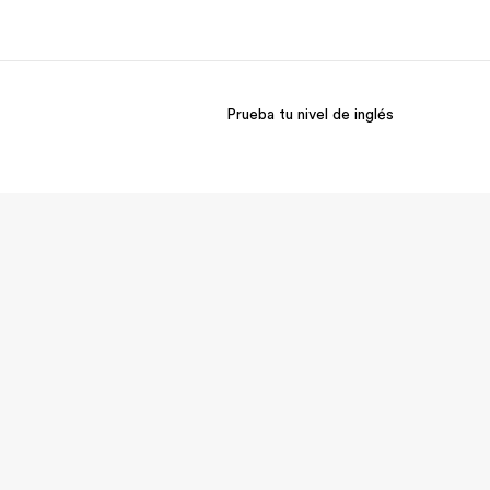
Prueba tu nivel de inglés
 nosotros
Trabajos
nes somos
Únete al equipo