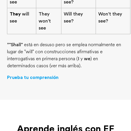
see
see?
They
will
They
Will they
Won't they
see
won't
see?
see?
see
*
"Shall"
está en desuso pero se emplea normalmente en
lugar de "will" con construcciones afirmativas e
interrogativas en primera persona (
I
y
we
) en
determinados casos (ver más arriba).
Prueba tu comprensión
Aprende inglés con EF