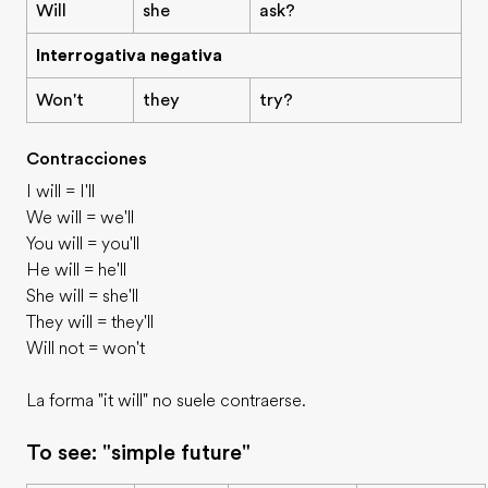
Will
she
ask?
Interrogativa negativa
Won't
they
try?
Contracciones
I will = I'll
We will = we'll
You will = you'll
He will = he'll
She will = she'll
They will = they'll
Will not = won't
La forma "it will" no suele contraerse.
To see: "simple future"