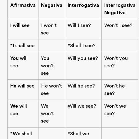
Afirmativa
Negativa
Interrogativa
Interrogativa
Negativa
I
will see
I won't
Will I see?
Won't I see?
see
*
I
shall see
*Shall I see?
You
will
You
Will you see?
Won't you
see
won't
see?
see
He
will see
He won't
Will he see?
Won't he
see
see?
We
will
We
Will we see?
Won't we
see
won't
see?
see
*
We
shall
*Shall we