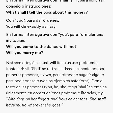
En forma interrogativa con "shall" y "I", para solicitar
consejo o instrucciones:
What
shall I tell
the boss about this money?
Con "you", para dar órdenes:
You
will do
exactly as I say.
En forma interrogativa con "you", para formular una
invitación:
Will you come
to the dance with me?
Will you marry
me?
Nota:
en el inglés actual,
will
tiene un uso preferente
frente a
shall
. "Shall" se utiliza fundamentalmente con las
primeras personas,
I
y
we
, para ofrecer o sugerir algo, o
para pedir consejo (ver los ejemplos anteriores). Con el
resto de las personas (you, he, she, they) "shall" se emplea
únicamente en construcciones poéticas o literarias, e.g.
"With rings on her fingers and bells on her toes, She
shall
have
music wherever she goes."