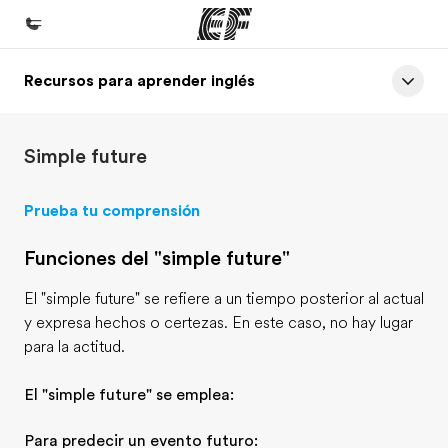
Recursos para aprender inglés
Inicio
Bienvenido a EF
Simple future
Programas
Ver todo lo que hacemos
Prueba tu comprensión
Oficinas
Funciones del "simple future"
Encuentra una oficina
El "simple future" se refiere a un tiempo posterior al actual
Sobre nosotros
y expresa hechos o certezas. En este caso, no hay lugar
Quiénes somos
para la actitud.
Trabajos
El "simple future" se emplea:
Únete al equipo
Para predecir un evento futuro: