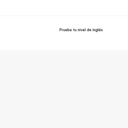
Prueba tu nivel de inglés
 nosotros
Trabajos
nes somos
Únete al equipo