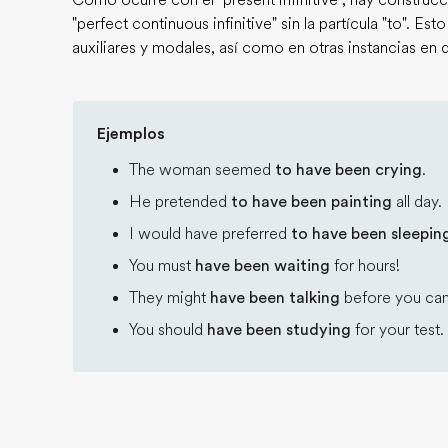
Como ocurre con el "present infinitive", hay construcc
"perfect continuous infinitive" sin la partícula "to". Es
auxiliares y modales, así como en otras instancias en qu
Ejemplos
The woman seemed
to have been crying
.
He pretended
to have been painting
all day.
I would have preferred
to have been sleepin
You must
have been waiting
for hours!
They might
have been talking
before you cam
You should
have been studying
for your test.