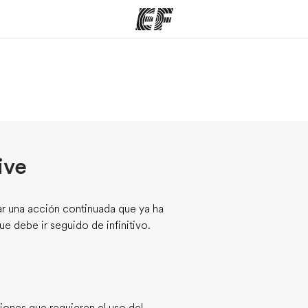
mas
Oficinas
Sobre
ue hacemos
Encuentra una oficina
Quié
ive
esar una acción continuada que ya ha
e debe ir seguido de infinitivo.