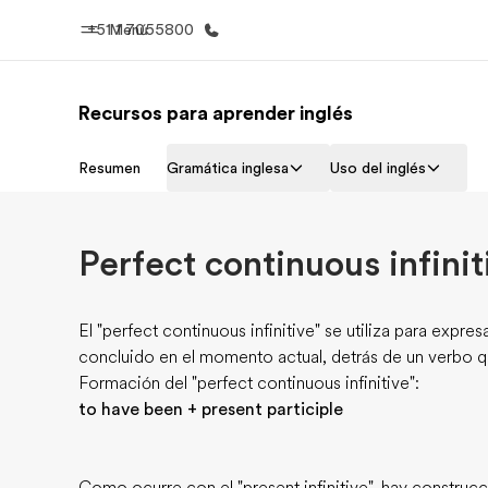
+51 1 7055800
Menú
Recursos para aprender inglés
Inicio
Progra
Resumen
Gramática inglesa
Uso del inglés
Bienvenido a EF
Ver todo lo q
Perfect continuous infinit
El "perfect continuous infinitive" se utiliza para expr
concluido en el momento actual, detrás de un verbo qu
Formación del "perfect continuous infinitive":
to have been + present participle