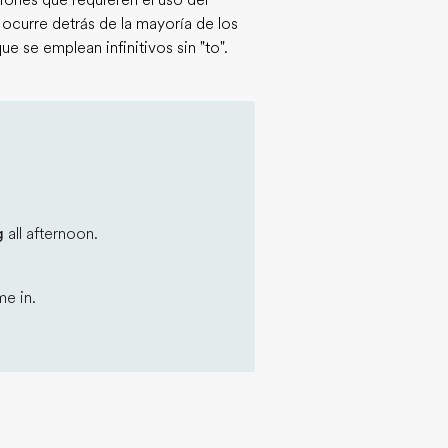
iones que requieren el uso del
to ocurre detrás de la mayoría de los
e se emplean infinitivos sin "to".
g
all afternoon.
e in.