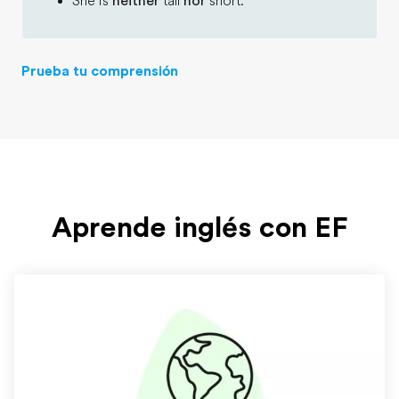
She is
neither
tall
nor
short.
Prueba tu comprensión
Aprende inglés con EF