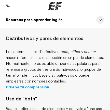
Recursos para aprender inglés
Inicio
Bienvenido a EF
Distributivos y pares de elementos
Programas
Ver todo lo que hacemos
Los determinantes distributivos
both, either
y
neither
hacen referencia a la distribución en un par de elementos.
Oficinas
Normalmente, no es posible utilizar estas palabras para
Encuentra una oficina
referirse a grupos de tres o más individuos, o grupos de
tamaño indefinido. Esos distributivos solo pueden
Sobre nosotros
emplearse con nombres contables.
Quiénes somos
Prueba tu comprensión
Trabajos
Uso de "both"
Únete al equipo
Both
se refiere al par de elementos y equivale a "one and