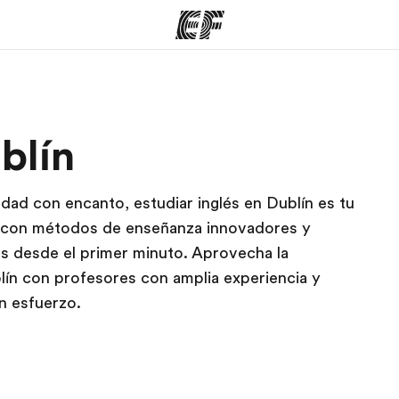
mas
Oficinas
Sobre
blín
ue hacemos
Encuentra una oficina
Quié
dad con encanto, estudiar inglés en Dublín es tu
 con métodos de enseñanza innovadores y
lés desde el primer minuto. Aprovecha la
lín con profesores con amplia experiencia y
in esfuerzo.