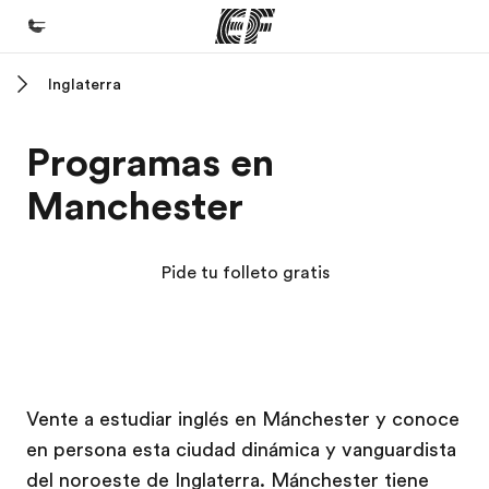
Inglaterra
Inicio
Bienvenido a EF
Programas en
Programas
Manchester
Ver todo lo que hacemos
Oficinas
Pide tu folleto gratis
Encuentra una oficina
Sobre nosotros
Quiénes somos
Campus EF
Campus EF
Trabajos
Vente a estudiar inglés en Mánchester y conoce
en persona esta ciudad dinámica y vanguardista
Únete al equipo
del noroeste de Inglaterra. Mánchester tiene