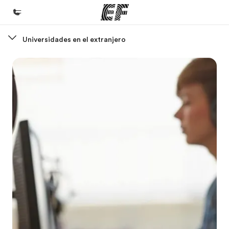
Universidades en el extranjero
Inicio
Bienvenido a EF
Programas
Ver todo lo que hacemos
Oficinas
Encuentra una oficina
Sobre nosotros
Quiénes somos
Trabajos
Únete al equipo