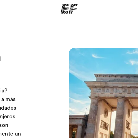
mas
Oficinas
Sobre
n
ue hacemos
Encuentra una oficina
Quié
ia?
s a más
sidades
njeros
 son
amente un