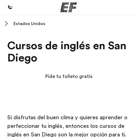
Estados Unidos
Inicio
Bienvenido a EF
Cursos de inglés en San
Programas
Diego
Ver todo lo que hacemos
Oficinas
Pide tu folleto gratis
Encuentra una oficina
Sobre nosotros
Quiénes somos
Campus EF
Campus EF
Trabajos
Si disfrutas del buen clima y quieres aprender o
perfeccionar tu inglés, entonces los cursos de
Únete al equipo
inglés en San Diego son la mejor opción para ti.