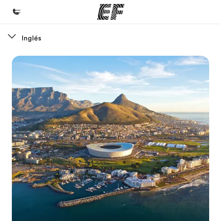
Inglés
Inicio
Bienvenido a EF
Programas
Ver todo lo que hacemos
Oficinas
Encuentra una oficina
Sobre nosotros
Quiénes somos
Trabajos
Únete al equipo