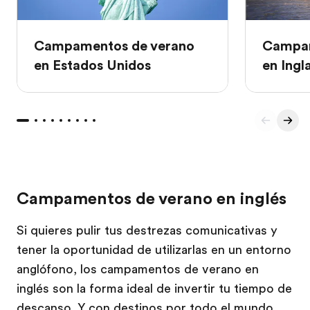
Campamentos de verano
Campam
en Estados Unidos
en Ingl
Campamentos de verano en inglés
Si quieres pulir tus destrezas comunicativas y
tener la oportunidad de utilizarlas en un entorno
anglófono, los campamentos de verano en
inglés son la forma ideal de invertir tu tiempo de
descanso. Y con destinos por todo el mundo,