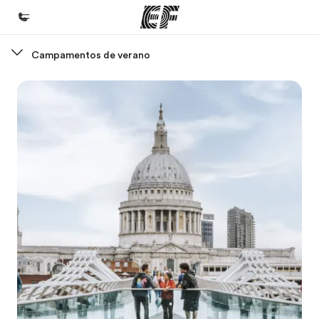
Campamentos de verano
Inicio
Bienvenido a EF
Programas
Ver todo lo que hacemos
Oficinas
Encuentra una oficina
Sobre nosotros
Quiénes somos
Trabajos
Únete al equipo