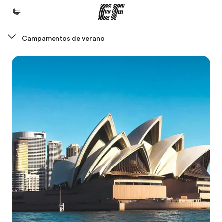
Campamentos de verano
Inicio
Bienvenido a EF
Programas
Ver todo lo que hacemos
Oficinas
Encuentra una oficina
Sobre nosotros
Quiénes somos
Trabajos
Únete al equipo