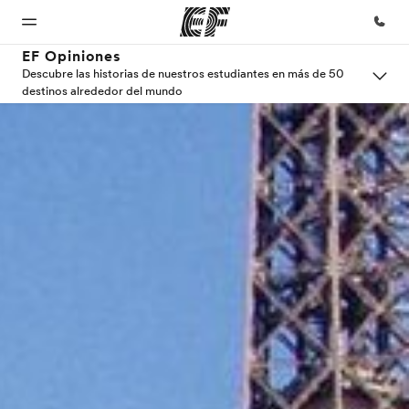
EF Opiniones
Descubre las historias de nuestros estudiantes en más de 50
destinos alrededor del mundo
Inicio
Programas
Oficinas
Sobre
Trabajos
nosotros
Bienvenido
Ver todo lo que
Encuentra
Únete al
a EF
hacemos
una oficina
equipo
Quiénes
somos