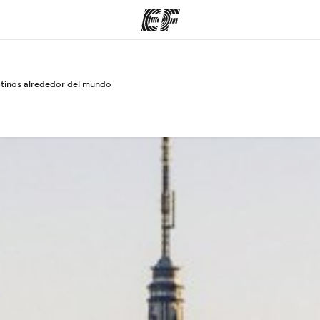
stinos alrededor del mundo
mas
Oficinas
Sobre
e hacemos
Encuentra una oficina
Quié