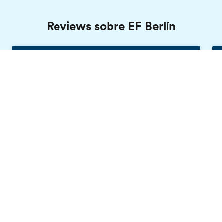
Reviews sobre EF Berlín
Izabela, EF Berlín
Pide tu folleto gratis
Polonia, 16 años
"Me encantaron las clases, los profesores y
realmente mejoré mi alemán. Todo el
personal de EF es muy amable. Las
actividades fueron muy divertidas y estaban
bien organizadas. ¡Lo único que no me gustó
fue la falta de aire acondicionado en el
edificio! Mi familia anfitriona es realmente
agradable."