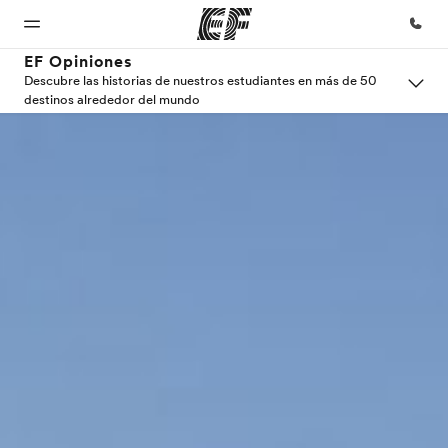
EF Opiniones
Descubre las historias de nuestros estudiantes en más de 50
destinos alrededor del mundo
Inicio
Programas
Oficinas
Sobre
Trabajos
nosotros
Bienvenido
Ver todo lo que
Encuentra
Únete al
a EF
hacemos
una oficina
equipo
Quiénes
somos