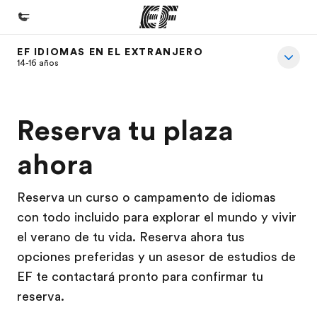
EF IDIOMAS EN EL EXTRANJERO
Inicio
14-16 años
Bienvenido a EF
Programas
Reserva tu plaza
Ver todo lo que hacemos
ahora
Oficinas
Encuentra una oficina
Reserva un curso o campamento de idiomas
con todo incluido para explorar el mundo y vivir
Sobre nosotros
el verano de tu vida. Reserva ahora tus
Quiénes somos
opciones preferidas y un asesor de estudios de
Trabajos
EF te contactará pronto para confirmar tu
reserva.
Únete al equipo