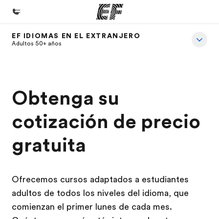
EF IDIOMAS EN EL EXTRANJERO
Inicio
Adultos 50+ años
Bienvenido a EF
Programas
Obtenga su
Ver todo lo que hacemos
cotización de precio
Oficinas
Encuentra una oficina
gratuita
Sobre nosotros
Quiénes somos
Ofrecemos cursos adaptados a estudiantes
Trabajos
adultos de todos los niveles del idioma, que
Únete al equipo
comienzan el primer lunes de cada mes.