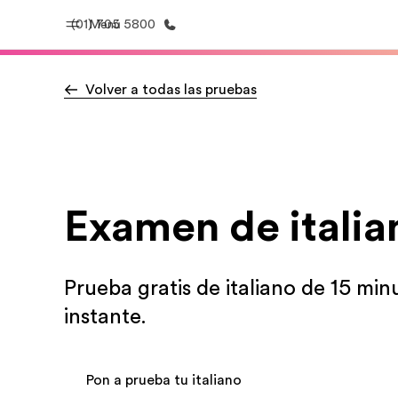
(01) 705 5800
Menú
Volver a todas las pruebas
Inicio
Progra
Bienvenido a EF
Ver todo lo q
Examen de italia
Prueba gratis de italiano de 15 min
instante.
Pon a prueba tu italiano