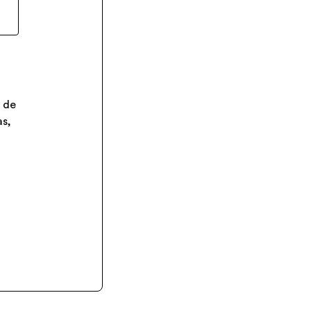
s de
as,