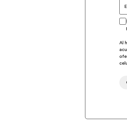
E
Al 
acu
ofe
celu