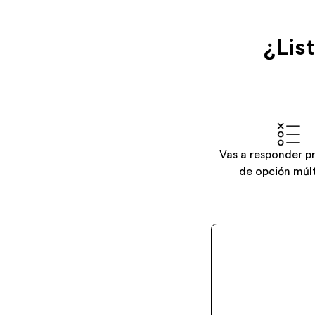
¿Lis
Vas a responder p
de opción múlt