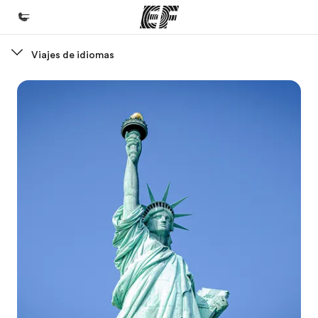
Viajes de idiomas
Inicio
Bienvenido a EF
Programas
Ver todo lo que hacemos
Oficinas
Encuentra una oficina
Sobre nosotros
Quiénes somos
Trabajos
Únete al equipo