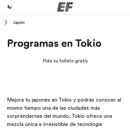
Japón
Inicio
Bienvenido a EF
Programas en Tokio
Programas
Ver todo lo que hacemos
Pide tu folleto gratis
Oficinas
Encuentra una oficina
Sobre nosotros
Campus EF
Campus EF
Mejora tu japonés en Tokio y podrás conocer al
Quiénes somos
mismo tiempo una de las ciudades más
Trabajos
sorprendentes del mundo. Tokio ofrece una
Únete al equipo
mezcla única e irresistible de tecnología