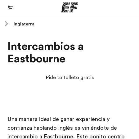
Inglaterra
Inicio
Bienvenido a EF
Intercambios a
Programas
Eastbourne
Ver todo lo que hacemos
Oficinas
Pide tu folleto gratis
Encuentra una oficina
Sobre nosotros
Quiénes somos
Campus EF
Campus EF
Trabajos
Una manera ideal de ganar experiencia y
confianza hablando inglés es viniéndote de
Únete al equipo
intercambio a Eastbourne. Este bonito centro