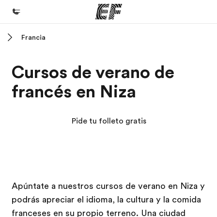
Francia
Inicio
Bienvenido a EF
Cursos de verano de
Programas
francés en Niza
Ver todo lo que hacemos
Oficinas
Pide tu folleto gratis
Encuentra una oficina
Sobre nosotros
Quiénes somos
Campus EF
Campus EF
Trabajos
Apúntate a nuestros cursos de verano en Niza y
podrás apreciar el idioma, la cultura y la comida
Únete al equipo
franceses en su propio terreno. Una ciudad