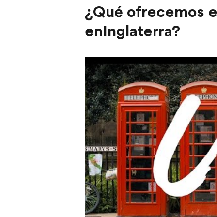
¿Qué ofrecemos en
enInglaterra?
Play