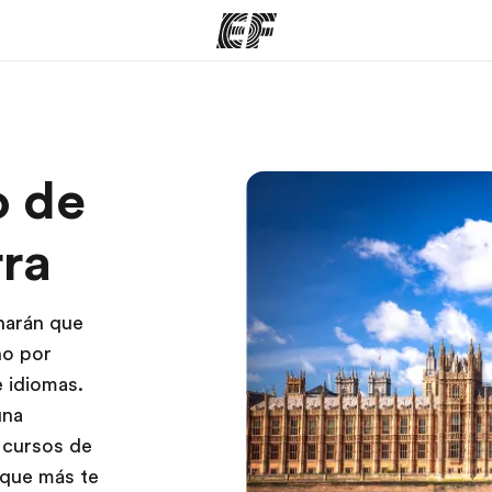
mas
Oficinas
Sobre
o de
ue hacemos
Encuentra una oficina
Quié
rra
 harán que
no por
 idiomas.
una
 cursos de
d que más te