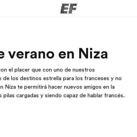
mas
Oficinas
Sobre
 verano en Niza
ue hacemos
Encuentra una oficina
Quié
on el placer que con uno de nuestros
e los destinos estrella para los franceses y no
Niza te permitirá hacer nuevos amigos en la
as pilas cargadas y siendo capaz de hablar francés.