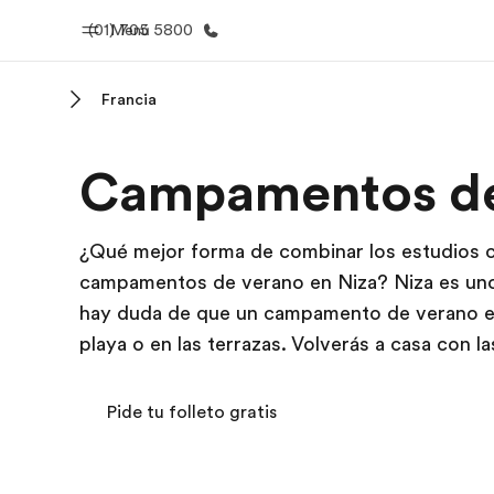
(01) 705 5800
Menú
Francia
Inicio
Progra
Campamentos de
Bienvenido a EF
Ver todo lo q
¿Qué mejor forma de combinar los estudios c
campamentos de verano en Niza? Niza es uno d
hay duda de que un campamento de verano en 
playa o en las terrazas. Volverás a casa con l
Pide tu folleto gratis