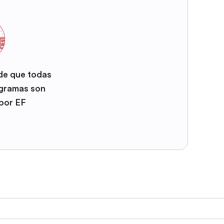
 de que todas
ogramas son
por EF