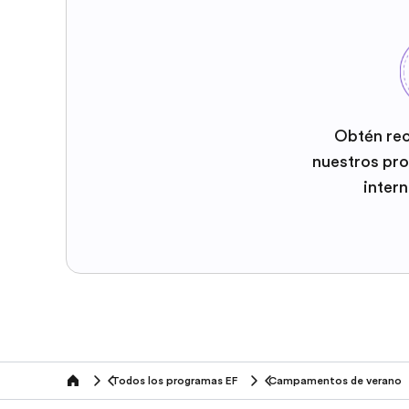
Obtén re
nuestros pr
inter
Todos los programas EF
Campamentos de verano
home