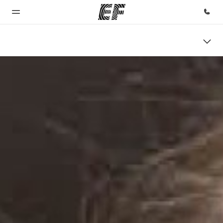
Inicio
Programas
Oficinas
Sobre
Trabajos
nosotros
Bienvenido
Ver todo lo que
Encuentra
Únete al
a EF
hacemos
una oficina
equipo
Quiénes
somos