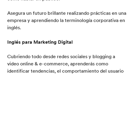
Asegura un futuro brillante realizando prácticas en una
empresa y aprendiendo la terminología corporativa en
inglés.
Inglés para Marketing Digital
Cubriendo todo desde redes sociales y blogging a
video online & e-commerce, aprenderás como
identificar tendencias, el comportamiento del usuario
como también el planear campañas de marketing
digital.
Pide tu folleto gratis
Inglés para Arte y Medios
Este programa reúne los mundos del arte, diseño y
cultura visual. Experimentarás nueva inspiración
creativa a través de conferencistas invitados, lecciones