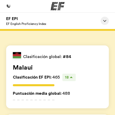
EF EPI
Inicio
EF English Proficiency Index
Bienvenido a EF
Programas
Ver todo lo que hacemos
Clasificación global:
#84
Oficinas
Malaui
Encuentra una oficina
Clasificación EF EPI
:
465
18
Sobre nosotros
Quiénes somos
Puntuación media global
:
488
Trabajos
Únete al equipo