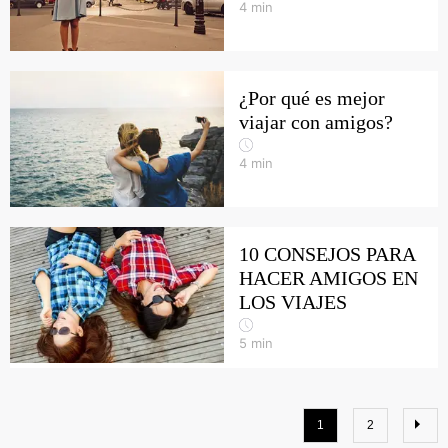
4
min
¿Por qué es mejor
viajar con amigos?
4
min
10 CONSEJOS PARA
HACER AMIGOS EN
LOS VIAJES
5
min
1
2