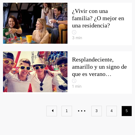
¿Vivir con una
familia? ¿O mejor en
una residencia?
3
min
Resplandeciente,
amarillo y un signo de
que es verano…
1
min
1
3
4
5