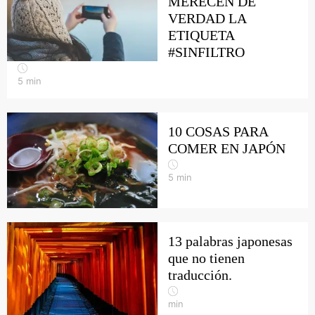
MERECEN DE
VERDAD LA
ETIQUETA
#SINFILTRO
5
min
10 COSAS PARA
COMER EN JAPÓN
5
min
13 palabras japonesas
que no tienen
traducción.
min