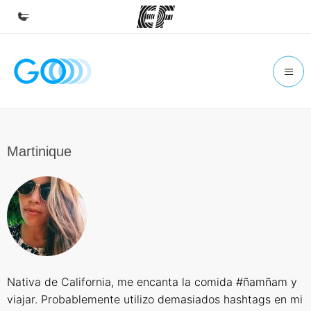
Inicio
Bienvenido a EF
Programas
Ver todo lo que hacemos
Martinique
Oficinas
Encuentra una oficina
Sobre nosotros
Quiénes somos
Trabajos
Nativa de California, me encanta la comida #ñamñam y
Únete al equipo
viajar. Probablemente utilizo demasiados hashtags en mi