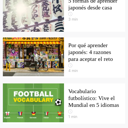
5 formas de aprender
japonés desde casa
3
min
Por qué aprender
japonés: 4 razones
para aceptar el reto
4
min
Vocabulario
futbolístico: Vive el
Mundial en 5 idiomas
1
min