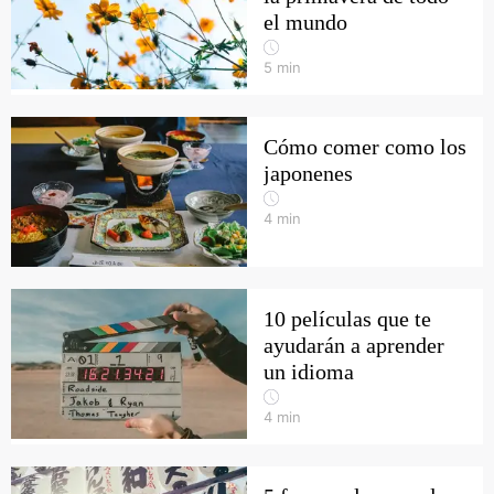
el mundo
5
min
Cómo comer como los
japonenes
4
min
10 películas que te
ayudarán a aprender
un idioma
4
min