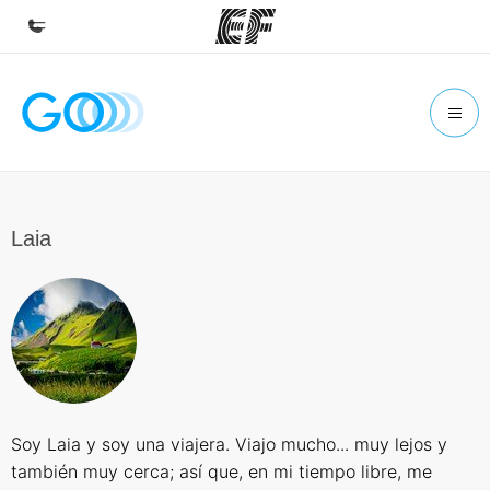
Inicio
Bienvenido a EF
Programas
Ver todo lo que hacemos
Laia
Oficinas
Encuentra una oficina
Sobre nosotros
Quiénes somos
Trabajos
Soy Laia y soy una viajera. Viajo mucho... muy lejos y
Únete al equipo
también muy cerca; así que, en mi tiempo libre, me